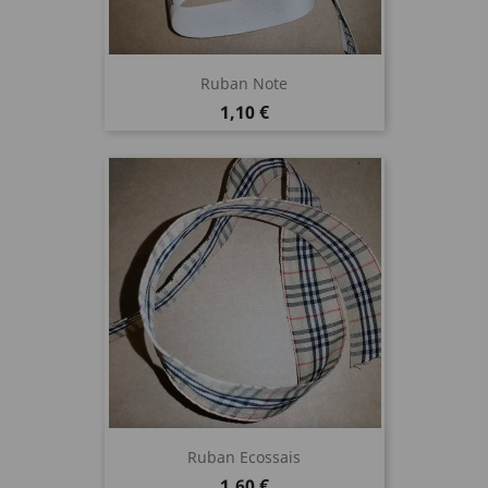
Ruban Note
Prix
1,10 €
Ruban Ecossais
Prix
1,60 €