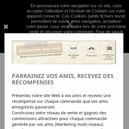
En poursuivant votre navigation sur ce site, vous


shopping_cart
accepter l’utilisation et l'écriture de Cookies sur votre
appareil connecté. Ces Cookies (petits fichiers texte)
permettent de suivre votre navigation, actualiser
votre panier, vous reconnaitre lors de votre prochaine
visite et sécuriser votre connexion. Pour en savoir

plus et paramétrer les traceurs:
+d'Info
pour en
savoir plus sur nos regles de confidentialité
concernant les cookies; clquez
ici
PARRAINEZ VOS AMIS, RECEVEZ DES
RÉCOMPENSES
Présentez notre site Web à vos amis et recevez une
récompense sur chaque commande que vos amis
enregistrés passeront.
Construisez votre réseau de vente et gagnez des
commissions attractives pour chaque commande
générée par vos amis (Marketing multi-niveau).