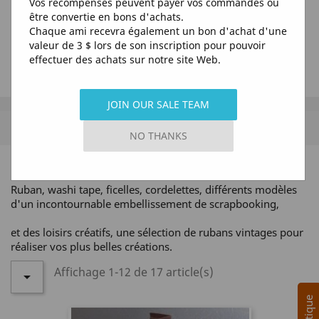
Vos récompenses peuvent payer vos commandes ou
être convertie en bons d'achats.
Chaque ami recevra également un bon d'achat d'une
valeur de 3 $ lors de son inscription pour pouvoir
effectuer des achats sur notre site Web.
JOIN OUR SALE TEAM
MENU
NO THANKS
RUBANS-WASHI
Ruban, washi tape, ficelles, cordelettes, différents modèles
d'un incontournable embellissement de scrapbooking,
et des loisirs créatifs, une sélection de rubans vintages pour
réaliser vos plus belles créations.
Affichage 1-12 de 17 article(s)
