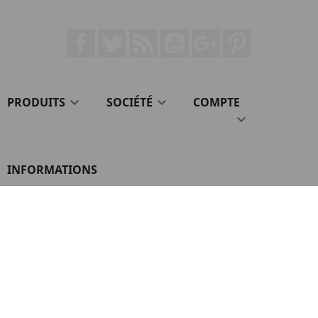
Facebook
Twitter
Rss
YouTube
Google+
Pinterest
PRODUITS

SOCIÉTÉ

COMPTE

INFORMATIONS