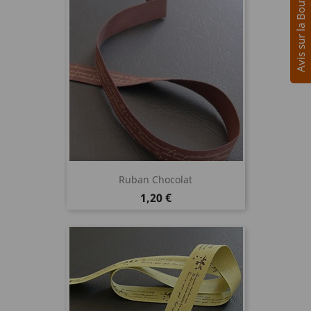
Avis sur la Boutique
Ruban Chocolat
Prix
1,20 €