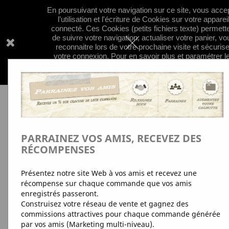
En poursuivant votre navigation sur ce site, vous acce


shopping_cart
l’utilisation et l'écriture de Cookies sur votre apparei
connecté. Ces Cookies (petits fichiers texte) permett
de suivre votre navigation, actualiser votre panier, vo
reconnaitre lors de votre prochaine visite et sécurise
votre connexion. Pour en savoir plus et paramétrer l

traceurs:
+d'Info
pour en savoir plus sur nos regles 
confidentialité concernant les cookies; clquez
ici
PARRAINEZ VOS AMIS, RECEVEZ DES
RÉCOMPENSES
Présentez notre site Web à vos amis et recevez une
récompense sur chaque commande que vos amis
enregistrés passeront.
Construisez votre réseau de vente et gagnez des
commissions attractives pour chaque commande générée
par vos amis (Marketing multi-niveau).