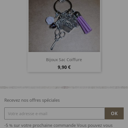
Bijoux Sac Coiffure
Prix
9,90 €
Recevez nos offres spéciales
-5 % sur votre prochaine commande Vous pouvez vous