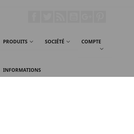
Facebook
Twitter
Rss
YouTube
Google+
Pinterest
PRODUITS

SOCIÉTÉ

COMPTE

INFORMATIONS