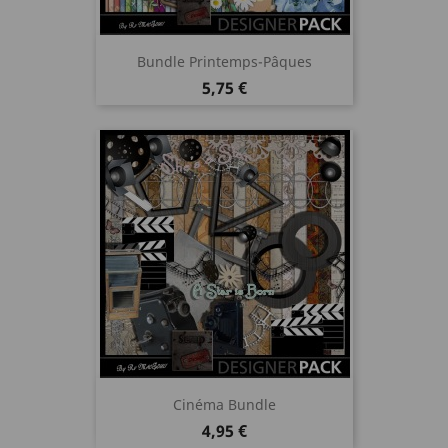
Bundle Printemps-Pâques
Prix
5,75 €
Cinéma Bundle
Prix
4,95 €