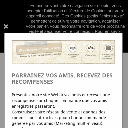
En poursuivant votre navigation sur ce site, vous


shopping_cart
accepter l’utilisation et l'écriture de Cookies sur votre
appareil connecté. Ces Cookies (petits fichiers texte)
permettent de suivre votre navigation, actualiser
votre panier, vous reconnaitre lors de votre prochaine
visite et sécuriser votre connexion. Pour en savoir

plus et paramétrer les traceurs:
+d'Info
pour en
savoir plus sur nos regles de confidentialité
concernant les cookies; clquez
ici
PARRAINEZ VOS AMIS, RECEVEZ DES
RÉCOMPENSES
Présentez notre site Web à vos amis et recevez une
récompense sur chaque commande que vos amis
enregistrés passeront.
Construisez votre réseau de vente et gagnez des
commissions attractives pour chaque commande
générée par vos amis (Marketing multi-niveau).