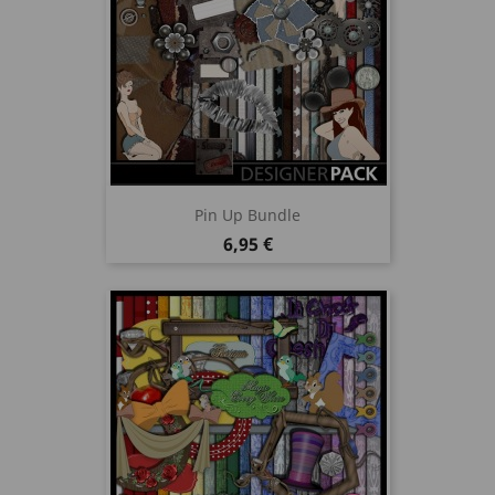
Pin Up Bundle
Prix
6,95 €