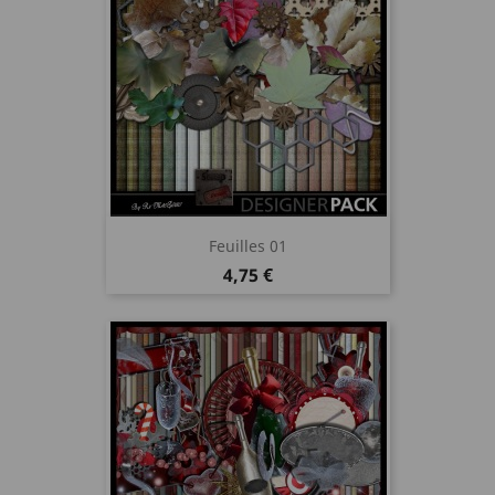
Feuilles 01
Prix
4,75 €