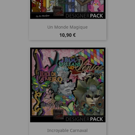
Un Monde Magique
Prix
10,90 €
Incroyable Carnaval