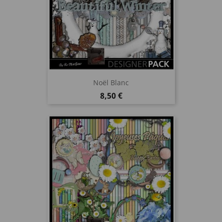
Noël Blanc
Prix
8,50 €