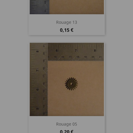
Rouage 13
Prix
0,15 €
Rouage 05
Prix
0,20 €