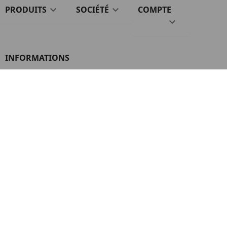
PRODUITS

SOCIÉTÉ

COMPTE

INFORMATIONS