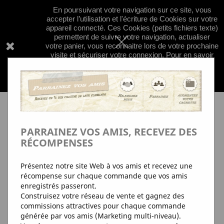
En poursuivant votre navigation sur ce site, vous


shopping_cart
accepter l’utilisation et l'écriture de Cookies sur votre
appareil connecté. Ces Cookies (petits fichiers texte)
permettent de suivre votre navigation, actualiser
votre panier, vous reconnaitre lors de votre prochaine
visite et sécuriser votre connexion. Pour en savoir

plus et paramétrer les traceurs:
+d'Info
pour en
savoir plus sur nos regles de confidentialité
concernant les cookies; clquez
ici
PARRAINEZ VOS AMIS, RECEVEZ DES
RÉCOMPENSES
Présentez notre site Web à vos amis et recevez une
récompense sur chaque commande que vos amis
enregistrés passeront.
Construisez votre réseau de vente et gagnez des
commissions attractives pour chaque commande
générée par vos amis (Marketing multi-niveau).