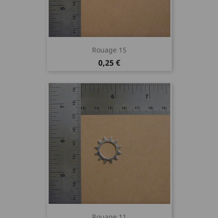
Rouage 15
Prix
0,25 €
Rouage 11