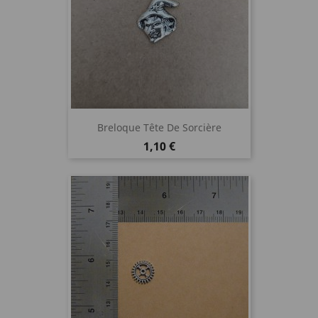
Breloque Tête De Sorcière
Prix
1,10 €