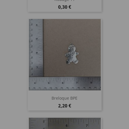
Prix
0,30 €
Breloque BPE
Prix
2,20 €