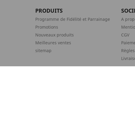
PRODUITS
SOCI
Programme de Fidélité et Parrainage
A prop
Promotions
Mentio
Nouveaux produits
CGV
Meilleures ventes
Paieme
sitemap
Règles
Livrai