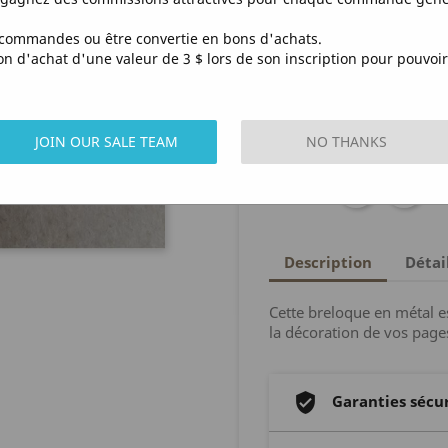

AJOUTE
commandes ou être convertie en bons d'achats.
d'achat d'une valeur de 3 $ lors de son inscription pour pouvoir 

En Stock
S
JOIN OUR SALE TEAM
NO THANKS
Partager
Description
Détai
Cette breloque en métal es
la décoration de vos page
Garanties sécu