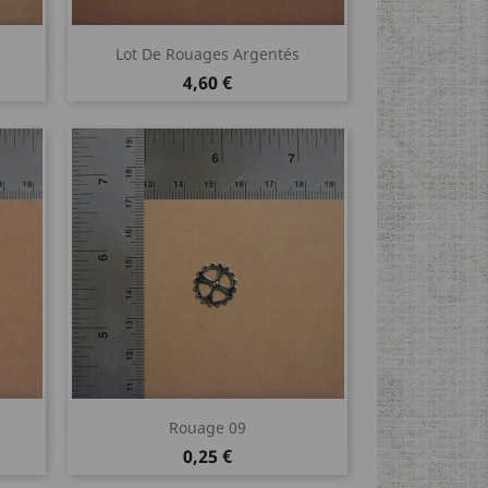
Aperçu rapide

Lot De Rouages Argentés
Prix
4,60 €
Aperçu rapide

Rouage 09
Prix
0,25 €