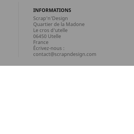
INFORMATIONS
Scrap'n'Design
Quartier de la Madone
Le cros d'utelle
06450 Utelle
France
Écrivez-nous :
contact@scrapndesign.com