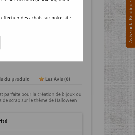
R
Avis sur la Boutique
effectuer des achats sur notre site
hare & get discount
ls du produit
Les Avis
(0)
t parfaite pour la création de bijoux ou
s de scrap sur le thème de Halloween
rité