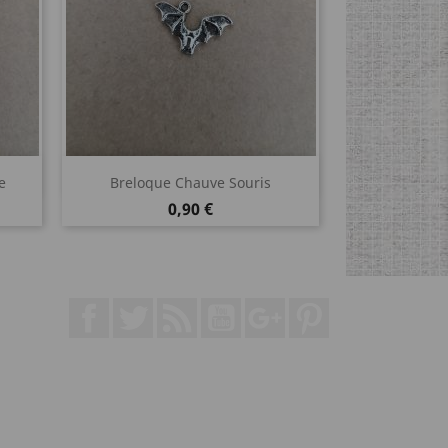
Aperçu rapide

e
Breloque Chauve Souris
Prix
0,90 €
Facebook
Twitter
Rss
YouTube
Google+
Pinterest