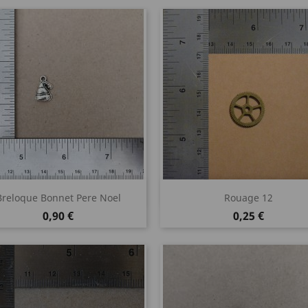
Aperçu rapide
Aperçu rapide


Breloque Bonnet Pere Noel
Rouage 12
Prix
Prix
0,90 €
0,25 €