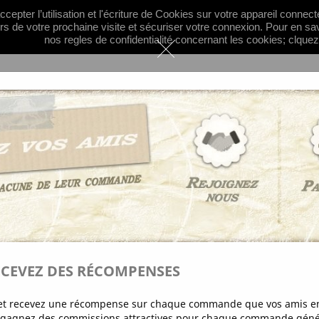
cepter l’utilisation et l'écriture de Cookies sur votre appareil connec

Français
Devise :
EU
ors de votre prochaine visite et sécuriser votre connexion. Pour en sa
nos regles de confidentialité concernant les cookies; clquez
Mixte
GORIES
INFORMATIONS
PLUS...
Pendentifs Charms et Breloques
Breloque Pentacle
BRELOQUE PENT
1,10 €
ECEVEZ DES RÉCOMPENSES
Breloque métal pentacle c
Quantité
s et recevez une récompense sur chaque commande que vos amis en
t gagnez des commissions attractives pour chaque commande génér