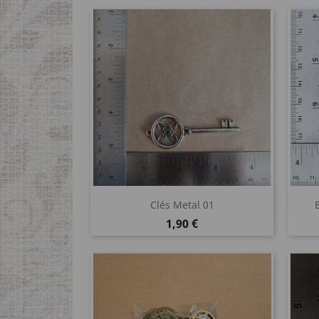
Aperçu rapide

Clés Metal 01
Prix
1,90 €