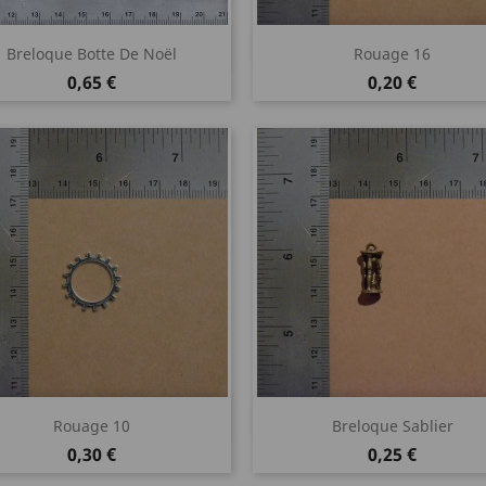
Aperçu rapide
Aperçu rapide


Breloque Botte De Noël
Rouage 16
Prix
Prix
0,65 €
0,20 €
Aperçu rapide
Aperçu rapide


Rouage 10
Breloque Sablier
Prix
Prix
0,30 €
0,25 €