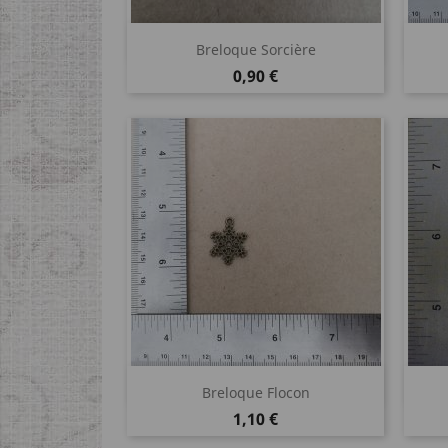
Aperçu rapide

Breloque Sorcière
Prix
0,90 €
Aperçu rapide

Breloque Flocon
Prix
1,10 €