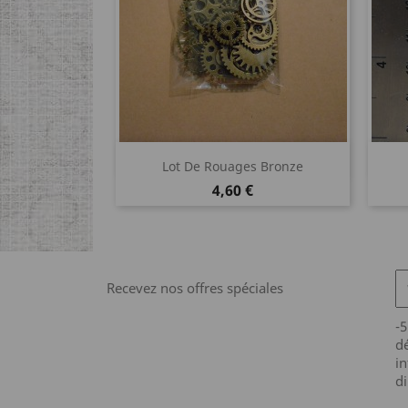
Aperçu rapide

Lot De Rouages Bronze
Prix
4,60 €
Recevez nos offres spéciales
-
dé
in
di