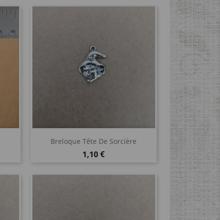
Aperçu rapide

Breloque Tête De Sorcière
Prix
1,10 €