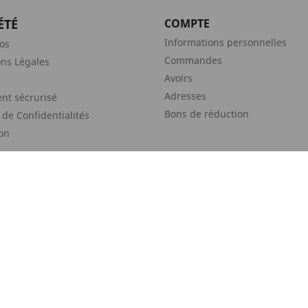
ÉTÉ
COMPTE
Informations personnelles
os
Commandes
ns Légales
Avoirs
Adresses
nt sécrurisé
Bons de réduction
 de Confidentialités
son