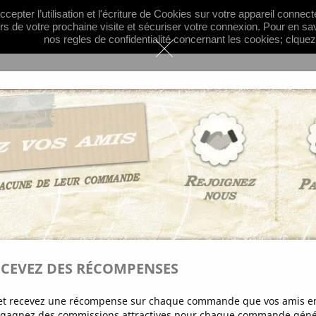
cepter l’utilisation et l'écriture de Cookies sur votre appareil connec

Français
Devise :
EU
ors de votre prochaine visite et sécuriser votre connexion. Pour en sa
nos regles de confidentialité concernant les cookies; clquez
Mixte
GORIES
INFORMATIONS
PLUS...
ag - Découpe papier-stickers
Petits Tags
PETITS TAGS
1,25 €
ECEVEZ DES RÉCOMPENSES
Paquet de 10 mini tags
Couleur
s et recevez une récompense sur chaque commande que vos amis en
Beige
Noir
t gagnez des commissions attractives pour chaque commande génér