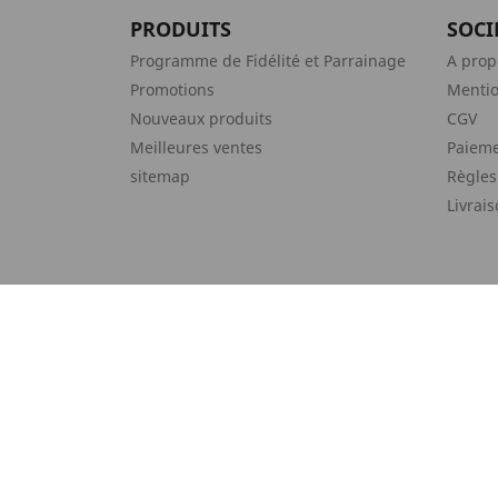
PRODUITS
SOCI
Programme de Fidélité et Parrainage
A prop
Promotions
Mentio
Nouveaux produits
CGV
Meilleures ventes
Paieme
sitemap
Règles
Livrai