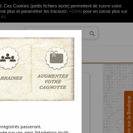
té. Ces Cookies (petits fichiers texte) permettent de suivre votre


Panier
(0)
shopping_cart
R €
Connexion
voir plus et paramétrer les traceurs:
+d'Info
pour en savoir plus sur
ici

Avis sur la Boutique
registrés passeront.
ée par vos amis (Marketing multi-