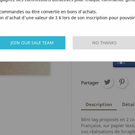
commandes ou être convertie en bons d'achats.
Quantité
d'achat d'une valeur de 3 $ lors de son inscription pour pouvoir 

AJOUTE
JOIN OUR SALE TEAM
NO THANKS

En Stock
S
Partager
Description
Détai
Mini tag proposés en 2 col
Française, sur papier text
vos réalisations de Scrapb