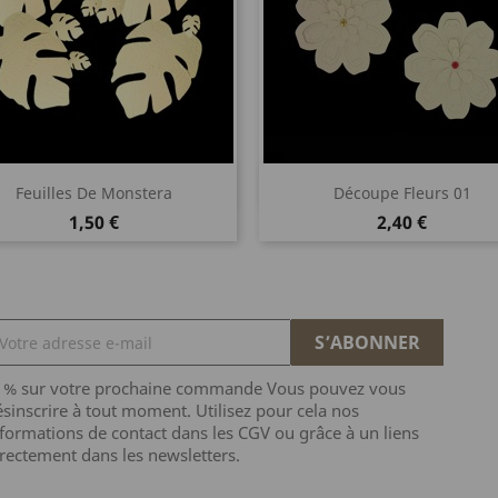
Aperçu rapide
Aperçu rapide


Feuilles De Monstera
Découpe Fleurs 01
Beige
Noir
Beige
Noir
Prix
Prix
1,50 €
2,40 €
5 % sur votre prochaine commande Vous pouvez vous
sinscrire à tout moment. Utilisez pour cela nos
formations de contact dans les CGV ou grâce à un liens
rectement dans les newsletters.