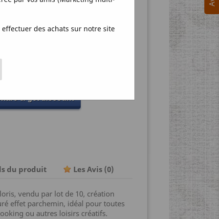
effectuer des achats sur notre site
R
hare & get discount
ls du produit
Les Avis
(0)
oris, vendu par lot de 10, création
uré effet parchemin, idéal pour toutes
ooking ou autres loisirs créatifs.