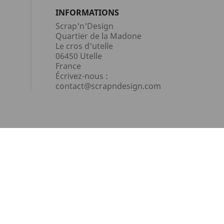
INFORMATIONS
Scrap'n'Design
Quartier de la Madone
Le cros d'utelle
06450 Utelle
France
Écrivez-nous :
contact@scrapndesign.com