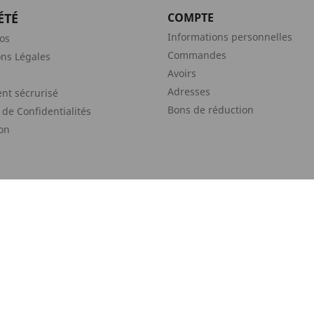
ÉTÉ
COMPTE
Informations personnelles
os
Commandes
ns Légales
Avoirs
Adresses
nt sécrurisé
Bons de réduction
 de Confidentialités
son