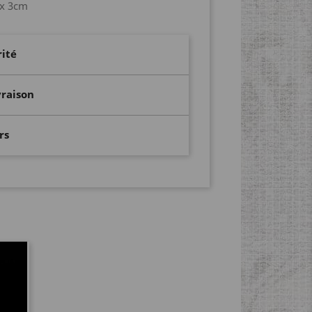
 x 3cm
rité
vraison
rs