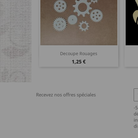
Aperçu rapide

Decoupe Rouages
Prix
1,25 €
Recevez nos offres spéciales
-
dé
in
di