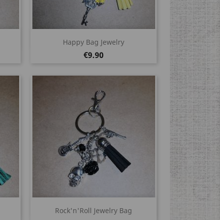
Quick view

Happy Bag Jewelry
Price
€9.90
Quick view

Rock'n'Roll Jewelry Bag