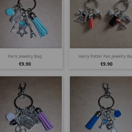
Quick view
Quick view


Paris Jewelry Bag
Harry Potter Fan Jewelry B
Price
Price
€9.90
€9.90