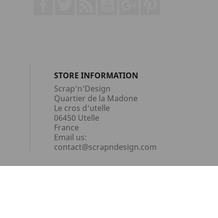
Facebook
Twitter
Rss
YouTube
Google +
Pinterest
STORE INFORMATION
Scrap'n'Design
Quartier de la Madone
Le cros d'utelle
06450 Utelle
France
Email us:
contact@scrapndesign.com