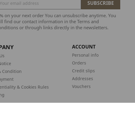
5% on your next order You can unsubscribe anytime. You
ll find our contact information in the Terms and
nditions or through links directly in the newsletters.
PANY
ACCOUNT
Personal info
Us
Orders
Notice
Credit slips
 Condition
Addresses
ayment
Vouchers
entiality & Cookies Rules
ng