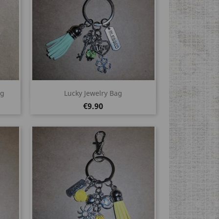
Quick view

ag
Lucky Jewelry Bag
Price
€9.90