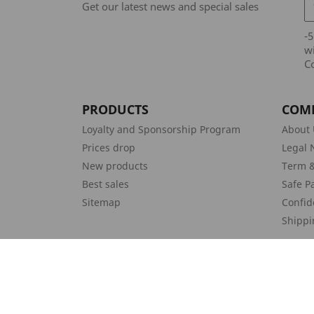
Get our latest news and special sales
-
wi
Co
PRODUCTS
COM
Loyalty and Sponsorship Program
About 
Prices drop
Legal 
New products
Term &
Best sales
Safe P
Sitemap
Confid
Shippi