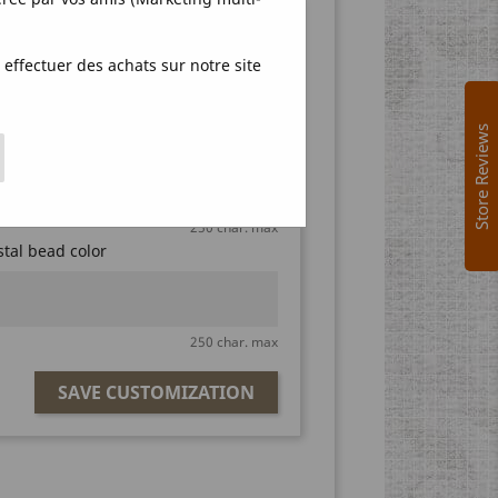
ation
effectuer des achats sur notre site
our customization to be able to add
Store Reviews
el color
250 char. max
tal bead color
250 char. max
SAVE CUSTOMIZATION