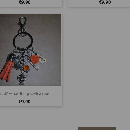
Price
Price
€9.90
€9.90
Quick view

Coffee Addict Jewelry Bag
Price
€9.90