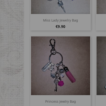
Quick view

Miss Lady Jewelry Bag
Price
€9.90
Quick view

Princess Jewlry Bag