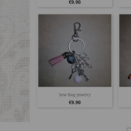
Price
€9.90
Quick view

Sew Bag Jewelry
Price
€9.90