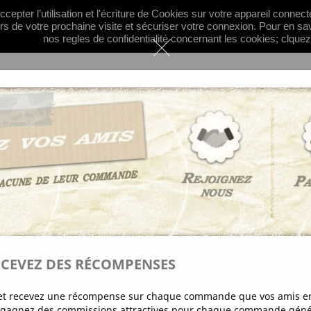
cepter l’utilisation et l'écriture de Cookies sur votre appareil connec

English
Curren
ors de votre prochaine visite et sécuriser votre connexion. Pour en sa
nos regles de confidentialité concernant les cookies; clquez
Hot
ORIES
INFOS
MIXED CONTENT
ower Bag Jewelry
WHITE FLOWER 
€9.90
ECEVEZ DES RÉCOMPENSES
Cute and fashion Bag gem
keychain.
s et recevez une récompense sur chaque commande que vos amis en
t gagnez des commissions attractives pour chaque commande génér