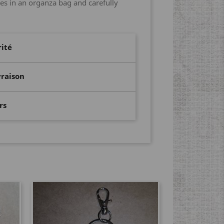
mes in an organza bag and carefully
rité
vraison
rs