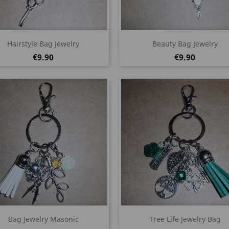
Quick view
Quick view


Hairstyle Bag Jewelry
Beauty Bag Jewelry
Price
Price
€9.90
€9.90
Quick view
Quick view


Bag Jewelry Masonic
Tree Life Jewelry Bag