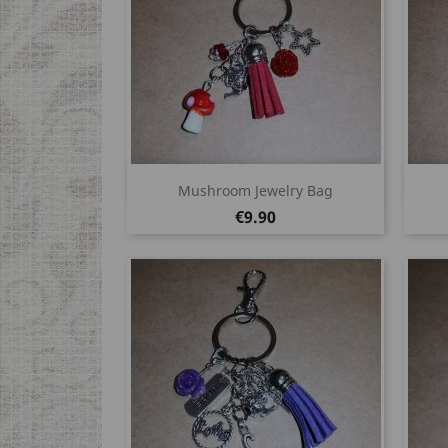
Quick view

Mushroom Jewelry Bag
Price
€9.90