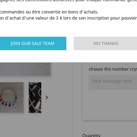
Product customiz
commandes ou être convertie en bons d'achats.
d'achat d'une valeur de 3 $ lors de son inscription pour pouvoir 
Don't forget to save y
to cart
choose the number tass
JOIN OUR SALE TEAM
NO THANKS
choose the number crys

Quantity