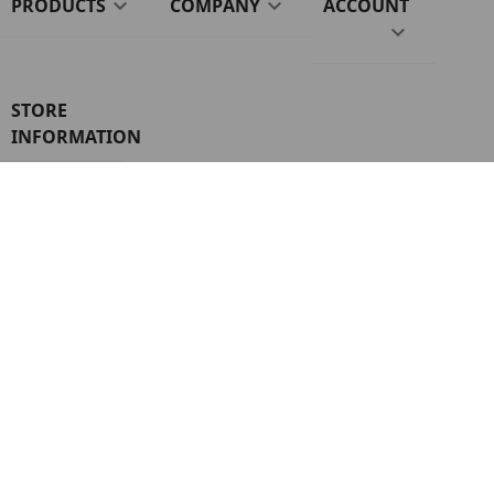
PRODUCTS

COMPANY

ACCOUNT

STORE
INFORMATION