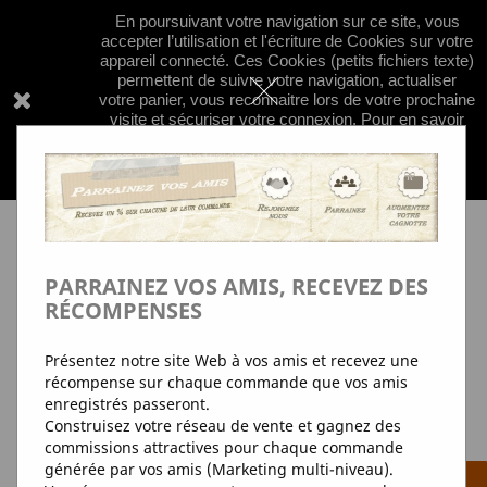
En poursuivant votre navigation sur ce site, vous


shopping_cart
accepter l’utilisation et l'écriture de Cookies sur votre
appareil connecté. Ces Cookies (petits fichiers texte)
permettent de suivre votre navigation, actualiser
votre panier, vous reconnaitre lors de votre prochaine
visite et sécuriser votre connexion. Pour en savoir

plus et paramétrer les traceurs:
+d'Info
pour en
savoir plus sur nos regles de confidentialité
concernant les cookies; clquez
ici
PARRAINEZ VOS AMIS, RECEVEZ DES
RÉCOMPENSES
Présentez notre site Web à vos amis et recevez une
récompense sur chaque commande que vos amis
enregistrés passeront.
Construisez votre réseau de vente et gagnez des
commissions attractives pour chaque commande
générée par vos amis (Marketing multi-niveau).