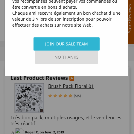
Vos récompenses peuvent payer vos commandes ou
être convertie en bons d'achats.
Store Reviews
Chaque ami recevra également un bon d'achat d'une
valeur de 3 $ lors de son inscription pour pouvoir
effectuer des achats sur notre site Web.
JOIN OUR SALE TEAM
MENU
NO THANKS
Last Product Reviews
Brush Pack Floral 01
(5/5)
Très bon pack, multiples usages, et le vendeur est
très réactif
By
Roger C.
on
févr. 2, 2019