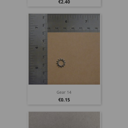
Price
€2.40
Gear 14
Price
€0.15