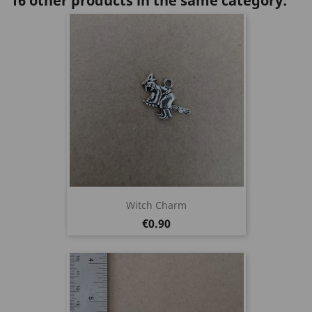
16 other products in the same category:
Witch Charm
Price
€0.90