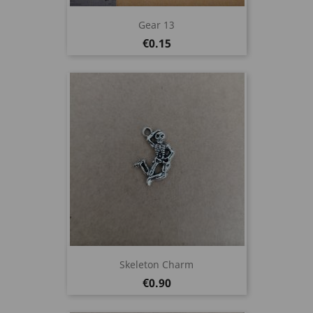
Gear 13
Price
€0.15
Skeleton Charm
Price
€0.90