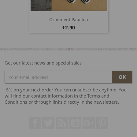
Ornement Papillon
Price
€2.90
Get our latest news and special sales
-5% on your next order You can unsubscribe anytime. You
will find our contact information in the Terms and
Conditions or through links directly in the newsletters.
Facebook
Twitter
Rss
YouTube
Google +
Pinterest