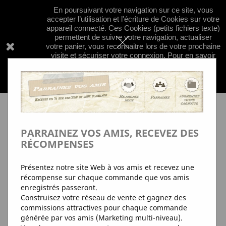
En poursuivant votre navigation sur ce site, vous


shopping_cart
accepter l’utilisation et l'écriture de Cookies sur votre
appareil connecté. Ces Cookies (petits fichiers texte)
permettent de suivre votre navigation, actualiser
votre panier, vous reconnaitre lors de votre prochaine
visite et sécuriser votre connexion. Pour en savoir

plus et paramétrer les traceurs:
+d'Info
pour en
savoir plus sur nos regles de confidentialité
concernant les cookies; clquez
ici
PARRAINEZ VOS AMIS, RECEVEZ DES
RÉCOMPENSES
Présentez notre site Web à vos amis et recevez une
récompense sur chaque commande que vos amis
enregistrés passeront.
Construisez votre réseau de vente et gagnez des
commissions attractives pour chaque commande
générée par vos amis (Marketing multi-niveau).