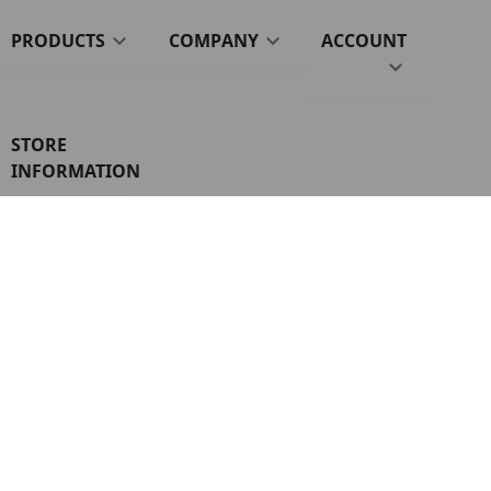
PRODUCTS

COMPANY

ACCOUNT

STORE
INFORMATION