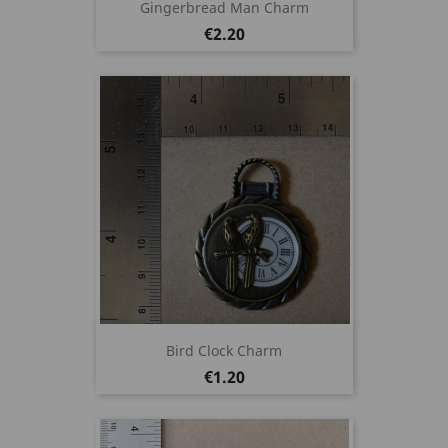
Gingerbread Man Charm
Price
€2.20
Bird Clock Charm
Price
€1.20