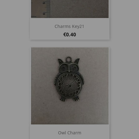
Charms Key21
Price
€0.40
Owl Charm