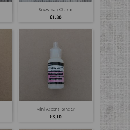
Quick view

Snowman Charm
Price
€1.80
Quick view

Mini Accent Ranger
Price
€3.10