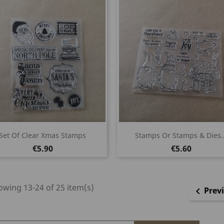
Quick view
Quick view


Set Of Clear Xmas Stamps
Stamps Or Stamps & Dies..
Price
Price
€5.90
€5.60
wing 13-24 of 25 item(s)
Prev
