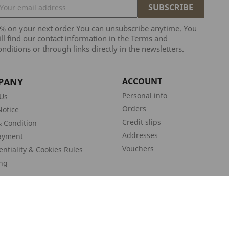
5% on your next order You can unsubscribe anytime. You
ll find our contact information in the Terms and
nditions or through links directly in the newsletters.
PANY
ACCOUNT
Personal info
Us
Orders
Notice
Credit slips
 Condition
Addresses
ayment
Vouchers
entiality & Cookies Rules
ng