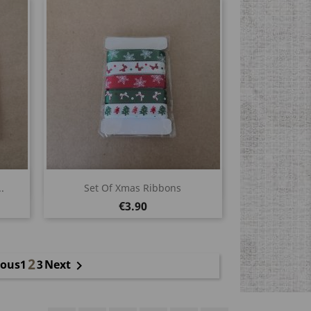
Quick view

.
Set Of Xmas Ribbons
Price
€3.90
2
1
3
ious
Next
