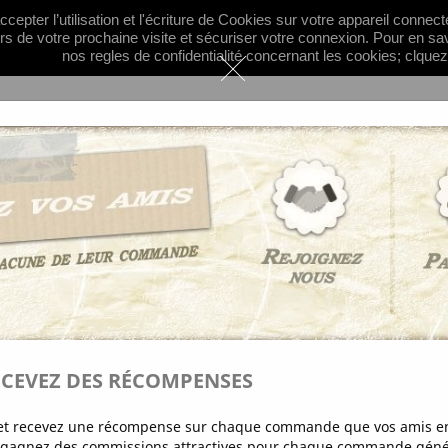
cepter l’utilisation et l'écriture de Cookies sur votre appareil connec

English
Curren
ors de votre prochaine visite et sécuriser votre connexion. Pour en sa
nos regles de confidentialité concernant les cookies; clquez
Hot
ORIES
INFOS
MIXED CONTENT
 are 25 products.
Sort 
ECEVEZ DES RÉCOMPENSES
s et recevez une récompense sur chaque commande que vos amis en
t gagnez des commissions attractives pour chaque commande génér