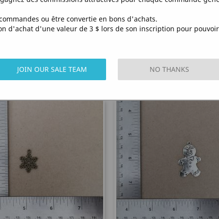
commandes ou être convertie en bons d'achats.
d'achat d'une valeur de 3 $ lors de son inscription pour pouvoir 
Quick view
Quick view


Washi Tape Snowflake Bleu
Masking Tape Cream Snowfl
JOIN OUR SALE TEAM
NO THANKS
Price
Price
€3.25
€3.25