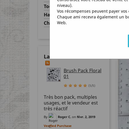
niveau).
Tools
Vos récompenses peuvent payer vos 
Halloween
Chaque ami recevra également un bon 
Web.
Christmas
Last Product Reviews
Brush Pack Floral
01
(5/5)
Très bon pack, multiples
usages, et le vendeur est
très réactif
By
Roger C.
on
févr. 2, 2019
Verified Purchase