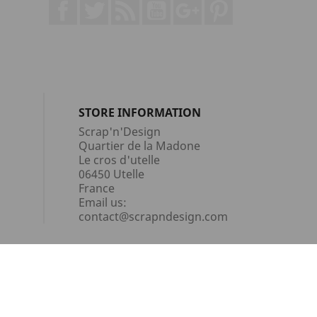
Facebook
Twitter
Rss
YouTube
Google +
Pinterest
STORE INFORMATION
Scrap'n'Design
Quartier de la Madone
Le cros d'utelle
06450 Utelle
France
Email us:
contact@scrapndesign.com