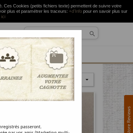
té. Ces Cookies (petits fichiers texte) permettent de suivre votre


Cart
(0)
shopping_cart
cy:
EUR €
Sign in
voir plus et paramétrer les traceurs:
+d'Info
pour en savoir plus sur
ici


by:
Store Reviews
registrés passeront.
ée par vos amis (Marketing multi-