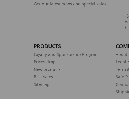
Get our latest news and special sales
-
wi
Co
PRODUCTS
COM
Loyalty and Sponsorship Program
About 
Prices drop
Legal 
New products
Term &
Best sales
Safe P
Sitemap
Confid
Shippi