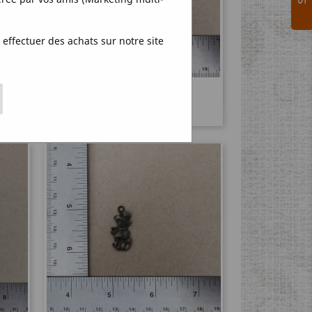
effectuer des achats sur notre site
Quick view

akes
Santa Hat Charm
Price
€0.90