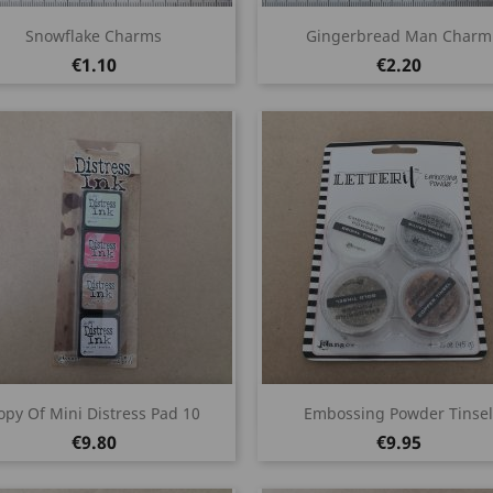
Quick view
Quick view


Snowflake Charms
Gingerbread Man Charm
Price
Price
€1.10
€2.20
Quick view
Quick view


opy Of Mini Distress Pad 10
Embossing Powder Tinsel
Price
Price
€9.80
€9.95